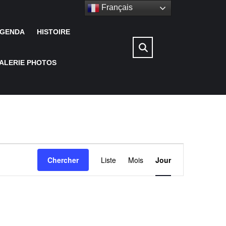
Français
GENDA
HISTOIRE
ALERIE PHOTOS
N
Chercher
Liste
Mois
Jour
a
v
i
g